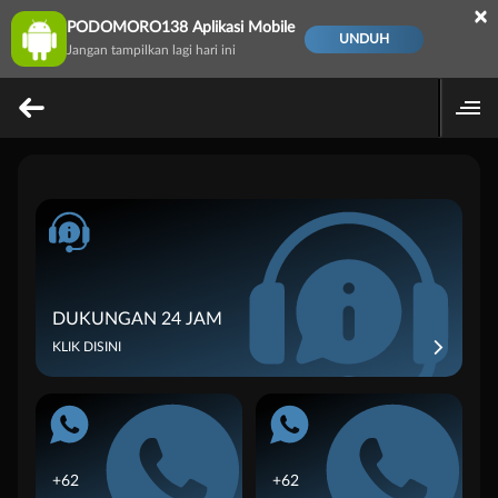
×
PODOMORO138 Aplikasi Mobile
UNDUH
Jangan tampilkan lagi hari ini
DUKUNGAN 24 JAM
KLIK DISINI
+62
+62