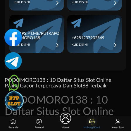
KLIK DISINI
KLIK DISINI
HTTPS://T.ME/PUTRAPO
DOMORO138
+6281237902549
KLIK DISINI
KLIK DISINI
PODOMORO138 : 10 Daftar Situs Slot Online
Paling Gacor Terpercaya Dan Slot88 Terbaik
PODOMORO138 : 10
Daftar Situs Slot Online
Paling Gacor Terpercaya
Beranda
Promosi
Masuk
Hubungi Kami
Akun Saya