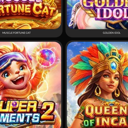
MUSCLE FORTUNE CAT
GOLDEN IDOL