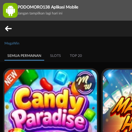
PODOMORO138 Aplikasi Mobile
Jangan tampilkan lagi hari ini
MegaWin
SEMUA PERMAINAN
SLOTS
TOP 20