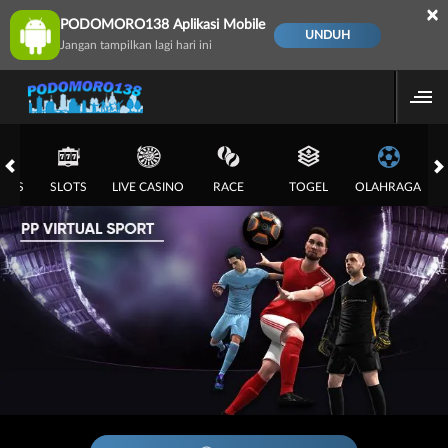
×
PODOMORO138 Aplikasi Mobile
UNDUH
Jangan tampilkan lagi hari ini
MES
SLOTS
LIVE CASINO
RACE
TOGEL
OLAHRAGA
CR