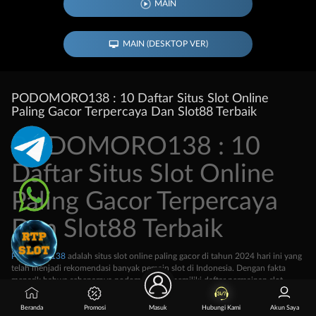
MAIN
MAIN (DESKTOP VER)
PODOMORO138 : 10 Daftar Situs Slot Online
Paling Gacor Terpercaya Dan Slot88 Terbaik
PODOMORO138 : 10
Daftar Situs Slot Online
Paling Gacor Terpercaya
Dan Slot88 Terbaik
Podomoro138
adalah situs slot online paling gacor di tahun 2024 hari ini yang
telah menjadi rekomendasi banyak pemain slot di Indonesia. Dengan fakta
menarik bahwa sebenarnya podomoro138 memiliki daftar permainan slot
dengan kegacoran yang lebih tinggi, rtp slot yang lebih tinggi hingga winrate
atau peluangan kemenangan untuk mendapatkan jp lebih besar setiap harinya.
Beranda
Promosi
Masuk
Hubungi Kami
Akun Saya