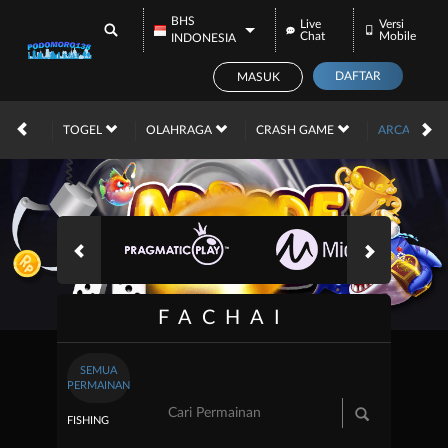
BHS
Live
Versi
Chat
Mobile
INDONESIA
DAFTAR
MASUK
ACE
TOGEL
OLAHRAGA
CRASH GAME
ARCADE
FACHAI
SEMUA
PERMAINAN
FISHING