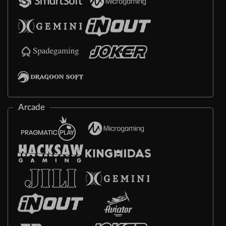
Arcade