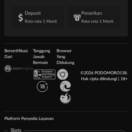
Deposit
Penarikan
Rata-rata 1 Menit
Rata-rata 1 Menit
Bersertifikasi
Tanggung
Browser
Dari
Jawab
Yang
Bermain
Didukung
©2026 PODOMORO138.
Hak cipta dilindungi | 18+
Platform Penyedia Layanan
Slots