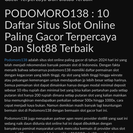
PODOMORO138 : 10
Daftar Situs Slot Online
Paling Gacor Terpercaya
Dan Slot88 Terbaik
Podomoro138
adalah situs slot online paling gacor di tahun 2024 hari ini yang
telah menjadi rekomendasi banyak pemain slot di Indonesia. Dengan fakta
menarik bahwa sebenarnya podomoro138 memiliki daftar permainan slot
dengan kegacoran yang lebih tinggi, rtp slot yang lebih tinggi hingga winrate
atau peluangan kemenangan untuk mendapatkan jp lebih besar setiap harinya.
Semua permainan slot dapat dimainkan hanya dengan modal minimal deposit
sebesar 10 ribu rupiah dan minimal bet yang bisa kalian pertaruhan pada setiap
putaran slot hanya 200 rupiah dimana setiap putaran slot yang kalian mainkan
bisa memungkinan mendapatkan perkalian sebesar 500x hingga 1000x, cara
cepat menjadi kaya bukan. Namun demikian masih banyak lagi keuntungan
bermain slot di Podomoro138 dengan bermaain slot gacor hari ini.
Podomoro138 juga merupakan partner agen resmi provider slot88 yang saat ini
sedang naik daun didunia slot online hal ini dapat dibuktikan dengan
banyaknya peminat masyarakat untuk mencoba bermain di provider situs slot