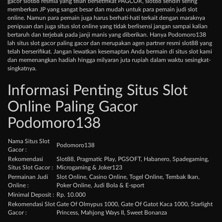
gacor slot88 resmia yang telah bersetifikat PAGCOR, slot88 sendiri sering
memberkan JP yang sangat besar dan mudah untuk para pemain judi slot
online. Namun para pemain juga harus berhati-hati terkait dengan maraknya
penipuan dan juga situs slot online yang tidak berlisensi jangan sampai kalian
bertaruh dan terjebak pada janji manis yang diberikan. Hanya Podomoro138
lah situs slot gacor paling gacor dan merupakan agen partner resmi slot88 yang
telah berserifikat. Jangan lewatkan kesemaptan Anda bermain di situs slot kami
dan memenangkan hadiah hingga milyaran juta rupiah dalam waktu sesingkat-
singkatnya.
Informasi Penting Situs Slot
Online Paling Gacor
Podomoro138
Nama Situs Slot
Podomoro138
Gacor :
Rekomendasi
Slot88, Pragmatic Play, PGSOFT, Habanero, Spadegaming,
Situs Slot Gacor :
Microgaming & Joker123
Permainan Judi
Slot Online, Casino Online, Togel Online, Tembak Ikan,
Online :
Poker Online, Judi Bola & E-sport
Minimal Deposit :
Rp. 10.000
Rekomendasi Slot
Gate Of Olmypus 1000, Gate Of Gatot Kaca 1000, Starlight
Gacor :
Princess, Mahjong Ways II, Sweet Bonanza