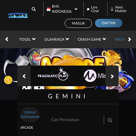
BHS
Live
Versi
Chat
Mobile
INDONESIA
DAFTAR
MASUK
ACE
TOGEL
OLAHRAGA
CRASH GAME
ARCADE
GEMINI
SEMUA
PERMAINAN
ARCADE