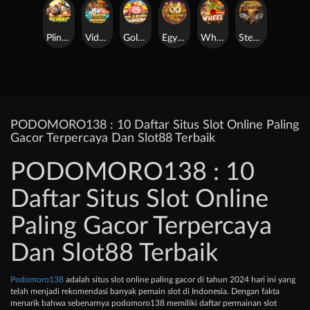
Plinko
Video Poker
Gold Rush: Boomers
Egypt Hilo
Wheel
Steampunk 2
PODOMORO138 : 10 Daftar Situs Slot Online Paling
Gacor Terpercaya Dan Slot88 Terbaik
PODOMORO138 : 10
Daftar Situs Slot Online
Paling Gacor Terpercaya
Dan Slot88 Terbaik
Podomoro138
adalah situs slot online paling gacor di tahun 2024 hari ini yang
telah menjadi rekomendasi banyak pemain slot di Indonesia. Dengan fakta
menarik bahwa sebenarnya podomoro138 memiliki daftar permainan slot