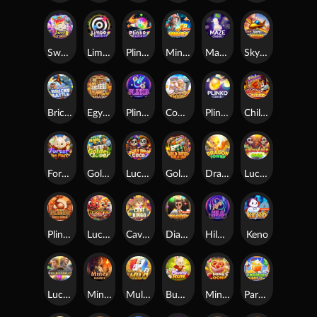
Sweet Scratch
Limbo Rainbow
Plinko Rainbow
Mines
Maze Classic
Sky Mission
Bricks Battle
Egypt Gem Scratch
Plinko Neon
Cookie Fiesta
Plinko Classic
Chili Fiesta
Forest Tea Party
Golden Clover
Lucky Drop: Coco 2
Gold Rush: Wild Dig
Dragon Tower
Lucky Drop-Coco
Plinko Gold Rush
Lucky Drop-GongXiFaChai
Cave Bingo
Diamonds
Hilo Neon
Keno
Lucky Drop-Olympus
Mines Raider
Multi Hilo
Bunny Run
Mines Cookie
Paradise Hilo