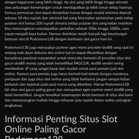
dengan kegacoran yang lebih tinggi, rtp slot yang lebih tinggi hingga winrate
atau peluangan kemenangan untuk mendapatkan jp lebih besar setiap harinya.
Semua permainan slot dapat dimainkan hanya dengan modal minimal deposit
sebesar 10 ribu rupiah dan minimal bet yang bisa kalian pertaruhan pada setiap
putaran slot hanya 200 rupiah dimana setiap putaran slot yang kalian mainkan
bisa memungkinan mendapatkan perkalian sebesar 500x hingga 1000x, cara
cepat menjadi kaya bukan. Namun demikian masih banyak lagi keuntungan
bermain slot di Podomoro138 dengan bermaain slot gacor hari ini.
Podomoro138 juga merupakan partner agen resmi provider slot88 yang saat ini
sedang naik daun didunia slot online hal ini dapat dibuktikan dengan
banyaknya peminat masyarakat untuk mencoba bermain di provider situs slot
gacor slot88 resmia yang telah bersetifikat PAGCOR, slot88 sendiri sering
memberkan JP yang sangat besar dan mudah untuk para pemain judi slot
online. Namun para pemain juga harus berhati-hati terkait dengan maraknya
penipuan dan juga situs slot online yang tidak berlisensi jangan sampai kalian
bertaruh dan terjebak pada janji manis yang diberikan. Hanya Podomoro138
lah situs slot gacor paling gacor dan merupakan agen partner resmi slot88 yang
telah berserifikat. Jangan lewatkan kesemaptan Anda bermain di situs slot kami
dan memenangkan hadiah hingga milyaran juta rupiah dalam waktu sesingkat-
singkatnya.
Informasi Penting Situs Slot
Online Paling Gacor