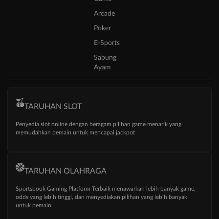
Arcade
Poker
E-Sports
Sabung
Ayam
TARUHAN SLOT
Penyedia slot online dengan beragam pilihan game menarik yang
memudahkan pemain untuk mencapai jackpot
TARUHAN OLAHRAGA
Sportsbook Gaming Platform Terbaik menawarkan lebih banyak game,
odds yang lebih tinggi, dan menyediakan pilihan yang lebih banyak
untuk pemain.