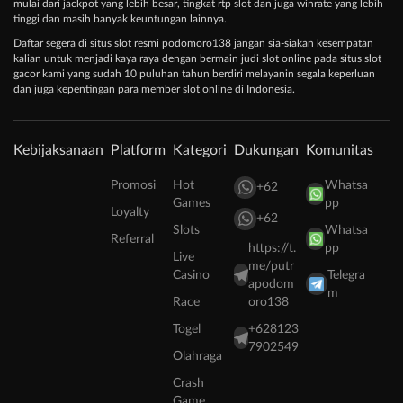
mulai dari jackpot yang lebih besar, tingkat rtp slot dan juga winrate yang lebih
tinggi dan masih banyak keuntungan lainnya.
Daftar segera di situs slot resmi podomoro138 jangan sia-siakan kesempatan
kalian untuk menjadi kaya raya dengan bermain judi slot online pada situs slot
gacor kami yang sudah 10 puluhan tahun berdiri melayanin segala keperluan
dan juga kepentingan para member slot online di Indonesia.
Kebijaksanaan
Platform
Kategori
Dukungan
Komunitas
Promosi
Hot
Whatsa
+62
Games
pp
Loyalty
+62
Slots
Whatsa
Referral
https://t.
pp
Live
me/putr
Casino
Telegra
apodom
m
Race
oro138
Togel
+628123
7902549
Olahraga
Crash
Game