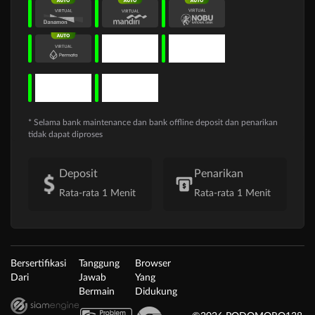
* Selama bank maintenance dan bank offline deposit dan penarikan
tidak dapat diproses
Deposit
Penarikan
Rata-rata 1 Menit
Rata-rata 1 Menit
Bersertifikasi
Tanggung
Browser
Dari
Jawab
Yang
Bermain
Didukung