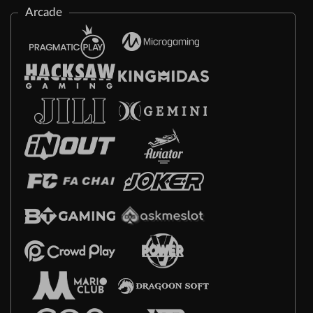
Arcade