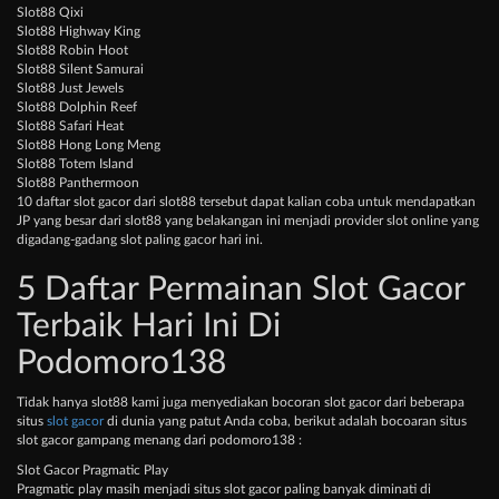
Slot88 Qixi
Slot88 Highway King
Slot88 Robin Hoot
Slot88 Silent Samurai
Slot88 Just Jewels
Slot88 Dolphin Reef
Slot88 Safari Heat
Slot88 Hong Long Meng
Slot88 Totem Island
Slot88 Panthermoon
10 daftar slot gacor dari slot88 tersebut dapat kalian coba untuk mendapatkan
JP yang besar dari slot88 yang belakangan ini menjadi provider slot online yang
digadang-gadang slot paling gacor hari ini.
5 Daftar Permainan Slot Gacor
Terbaik Hari Ini Di
Podomoro138
Tidak hanya slot88 kami juga menyediakan bocoran slot gacor dari beberapa
situs
slot gacor
di dunia yang patut Anda coba, berikut adalah bocoaran situs
slot gacor gampang menang dari podomoro138 :
Slot Gacor Pragmatic Play
Pragmatic play masih menjadi situs slot gacor paling banyak diminati di