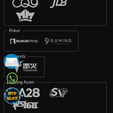
Poker
E-Sports
Sabung Ayam