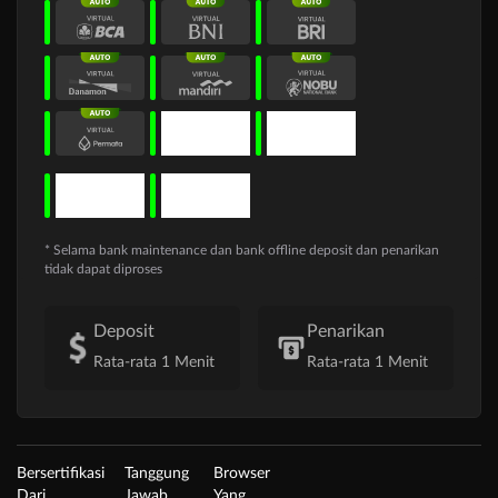
* Selama bank maintenance dan bank offline deposit dan penarikan
tidak dapat diproses
Deposit
Penarikan
Rata-rata 1 Menit
Rata-rata 1 Menit
Bersertifikasi
Tanggung
Browser
Dari
Jawab
Yang