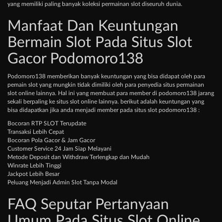
yang memiliki paling banyak koleksi permainan slot diseuruh dunia.
Manfaat Dan Keuntungan
Bermain Slot Pada Situs Slot
Gacor Podomoro138
Podomoro138 memberikan banyak keuntungan yang bisa didapat oleh para
pemain slot yang mungkin tidak dimiliki oleh para penyedia situs permainan
slot online lainnya. Hal ini yang membuat para member di podomoro138 jarang
sekali berpaling ke situs slot online lainnya. berikut adalah keuntungan yang
bisa didapatkan jika anda menjadi member pada situs slot podomoro138 :
Bocoran RTP SLOT Terupdate
Transaksi Lebih Cepat
Bocoran Pola Gacor & Jam Gacor
Customer Service 24 Jam Siap Melayani
Metode Deposit dan Withdraw Terlengkap dan Mudah
Winrate Lebih Tinggi
Jackpot Lebih Besar
Peluang Menjadi Admin Slot Tanpa Modal
FAQ Seputar Pertanyaan
Umum Pada Situs Slot Online