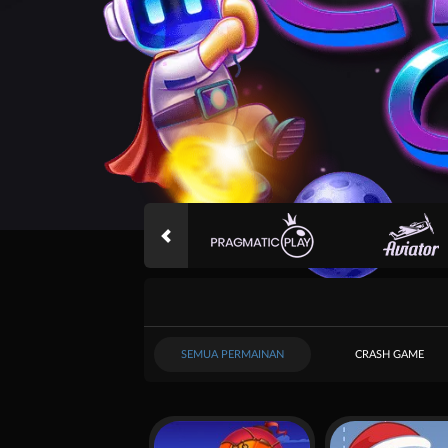
SEMUA PERMAINAN
CRASH GAME