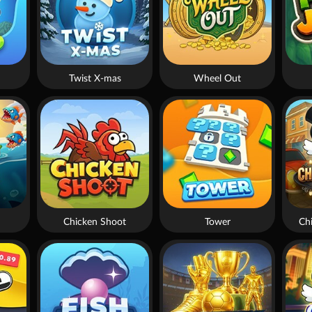
Twist X-mas
Wheel Out
Chicken Shoot
Tower
Ch