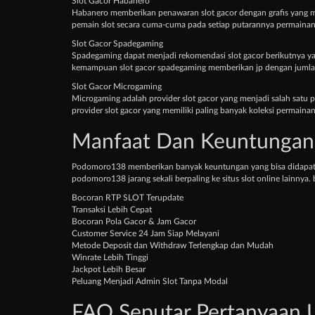
Slot Gacor Habanero
Habanero memberikan penawaran slot gacor dengan grafis yang men
pemain slot secara cuma-cuma pada setiap putarannya permainan s
Slot Gacor Spadegaming
Spadegaming dapat menjadi rekomendasi slot gacor berikutnya yan
kemampuan slot gacor spadegaming memberikan jp dengan jumlah 
Slot Gacor Microgaming
Microgaming adalah provider slot gacor yang menjadi salah satu 
provider slot gacor yang memiliki paling banyak koleksi permainan
Manfaat Dan Keuntungan 
Podomoro138 memberikan banyak keuntungan yang bisa didapat ole
podomoro138 jarang sekali berpaling ke situs slot online lainny
Bocoran RTP SLOT Terupdate
Transaksi Lebih Cepat
Bocoran Pola Gacor & Jam Gacor
Customer Service 24 Jam Siap Melayani
Metode Deposit dan Withdraw Terlengkap dan Mudah
Winrate Lebih Tinggi
Jackpot Lebih Besar
Peluang Menjadi Admin Slot Tanpa Modal
FAQ Seputar Pertanyaan 