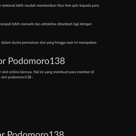
 terkenal lebih mudah memberikan fitur free spin kepada para
enjadi lebih menarik dan attraktive ditambah lagi dengan
n dalam dunia permainan slot yang hingga saat ini merupakan
cor Podomoro138
 slot online lainnya. Hal ini yang membuat para member di
us slot podomoro138 :
cor Podomoro138