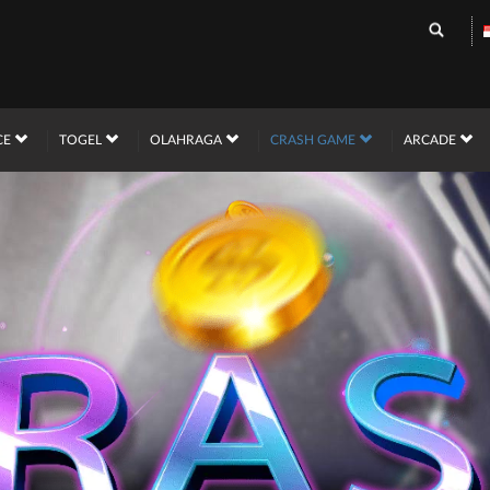
CE
TOGEL
OLAHRAGA
CRASH GAME
ARCADE