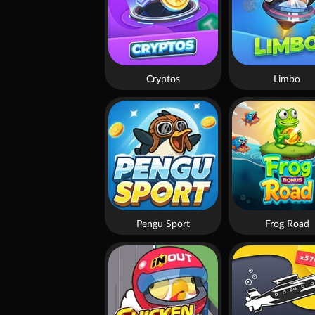
Cryptos
Limbo
Pengu Sport
Frog Road