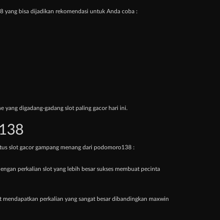
t88 yang bisa dijadikan rekomendasi untuk Anda coba :
e yang digadang-gadang slot paling gacor hari ini.
o138
situs slot gacor gampang menang dari podomoro138 :
 dengan perkalian slot yang lebih besar sukses membuat pecinta
ot mendapatkan perkalian yang sangat besar dibandingkan maxwin