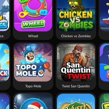
Ice
Wheel
Chicken vs Zombies
Topo Mole
Twist San Quentin