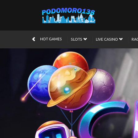
HOT GAMES
SLOTS
LIVE CASINO
RA