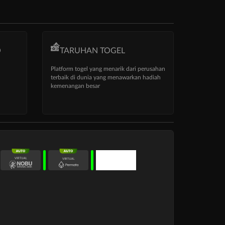
O
TARUHAN TOGEL
Platform togel yang menarik dari perusahan
terbaik di dunia yang menawarkan hadiah
kemenangan besar