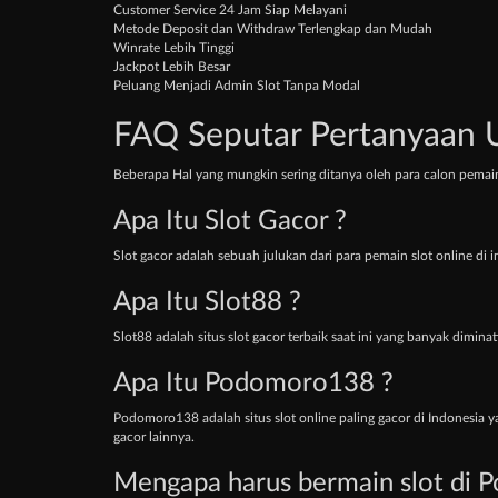
Customer Service 24 Jam Siap Melayani
Metode Deposit dan Withdraw Terlengkap dan Mudah
Winrate Lebih Tinggi
Jackpot Lebih Besar
Peluang Menjadi Admin Slot Tanpa Modal
FAQ Seputar Pertanyaan 
Beberapa Hal yang mungkin sering ditanya oleh para calon pema
Apa Itu Slot Gacor ?
Slot gacor adalah sebuah julukan dari para pemain slot online d
Apa Itu Slot88 ?
Slot88 adalah situs slot gacor terbaik saat ini yang banyak dimina
Apa Itu Podomoro138 ?
Podomoro138 adalah situs slot online paling gacor di Indonesia y
gacor lainnya.
Mengapa harus bermain slot di