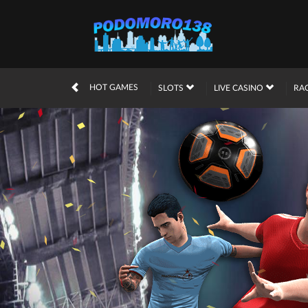
HOT GAMES
SLOTS
LIVE CASINO
RA