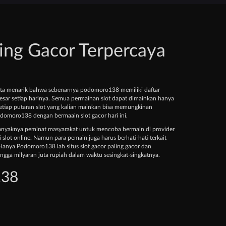
ing Gacor Terpercaya
 fakta menarik bahwa sebenarnya podomoro138 memiliki daftar
besar setiap harinya. Semua permainan slot dapat dimainkan hanya
setiap putaran slot yang kalian mainkan bisa memungkinan
domoro138 dengan bermaain slot gacor hari ini.
 banyaknya peminat masyarakat untuk mencoba bermain di provider
slot online. Namun para pemain juga harus berhati-hati terkait
. Hanya Podomoro138 lah situs slot gacor paling gacor dan
ngga milyaran juta rupiah dalam waktu sesingkat-singkatnya.
138