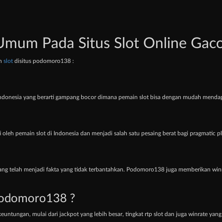
Umum Pada Situs Slot Online Ga
in
slot
disitus podomoro138 :
i indonesia yang berarti gampang bocor dimana pemain slot bisa dengan mudah mendapa
ti oleh pemain slot di Indonesia dan menjadi salah satu pesaing berat bagi pragmatic pl
ang telah menjadi fakta yang tidak terbantahkan. Podomoro138 juga memberikan winrat
 Podomoro138 ?
tungan, mulai dari jackpot yang lebih besar, tingkat rtp slot dan juga winrate yang