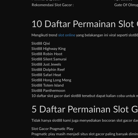
Rekomendasi Slot Gacor :
Gate Of Olmyp
10 Daftar Permainan Slot 
Mengikuti trend
slot online
yang belakangan ini viral seperti slot
Slot88 Qixi
Slot88 Highway King
Slot88 Robin Hoot
Slot88 Silent Samurai
Slot88 Just Jewels
Slot88 Dolphin Reef
Slot88 Safari Heat
Slot88 Hong Long Meng
Slot88 Totem Island
Slot88 Panthermoon
10 daftar slot gacor dari slot88 tersebut dapat kalian coba untuk
5 Daftar Permainan Slot G
Tidak hanya slot88 kami juga menyediakan bocoran slot gacor dar
Slot Gacor Pragmatic Play
Pragmatic play masih menjadi situs slot gacor paling banyak dimin