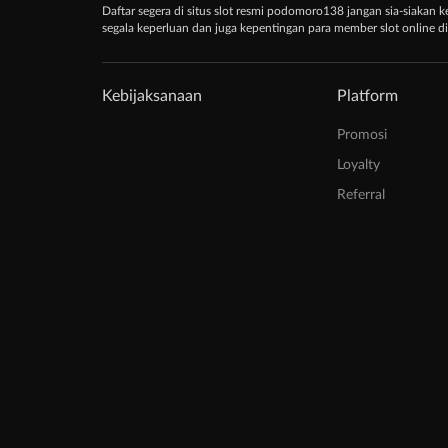
Daftar segera di situs slot resmi podomoro138 jangan sia-siakan 
segala keperluan dan juga kepentingan para member slot online di
Kebijaksanaan
Platform
Promosi
Loyalty
Referral