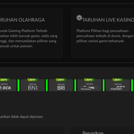
ARUHAN OLAHRAGA
TARUHAN LIVE KASIN
book Gaming Platform Terbaik
Platform Pilihan bagi perusahaan-
rkan lebih banyak game, odds yang
perusahaan terbaik di dunia, dengan
tinggi, dan menyediakan pilihan yang
pilihan variasi game terbanyak
banyak untuk pemain.
arikan tidak dapat diproses
Penarikan